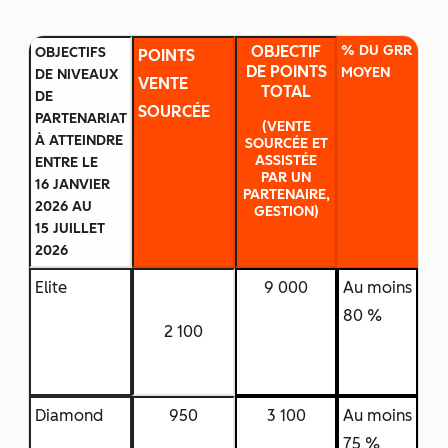
OBJECTIF
% DU GRR
OBJECTIFS
POINTS
DE POINTS
MOYEN
DE NIVEAUX
VENTE
TOTAL
DE
SOURCÉE
PARTENARIAT
(VENTE
À ATTEINDRE
SOURCÉE ET
ASSISTÉE
ENTRE LE
PAR UN
16 JANVIER
PARTENAIRE,
2026 AU
GESTION)
15 JUILLET
2026
Elite
9 000
Au moins
80 %
2 100
Diamond
950
3 100
Au moins
75 %