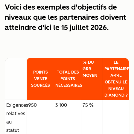
Voici des exemples d'objectifs de
niveaux que les partenaires doivent
atteindre d'ici le 15 juillet 2026.
% DU
LE
GRR
PARTENAIRE
POINTS
TOTAL DES
MOYEN
A-T-IL
VENTE
POINTS
OBTENU LE
SOURCÉS
NÉCESSAIRES
NIVEAU
DIAMOND ?
Exigences
950
3 100
75 %
relatives
au
statut