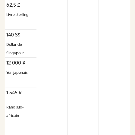
62,5 £
Livre sterling
140 S$
Dollar de
Singapour
12 000 ¥
Yen japonais
1 545 R
Rand sud-
africain