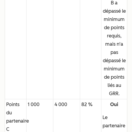
B a
dépassé le
minimum
de points
requis,
mais n'a
pas
dépassé le
minimum
de points
liés au
GRR.
Points
1 000
4 000
82 %
Oui
du
Le
partenaire
partenaire
C