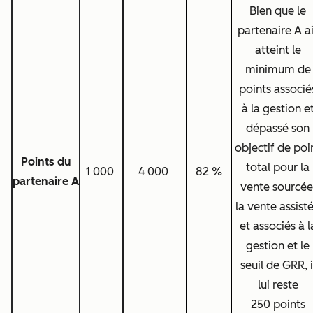
Bien que le
partenaire A ai
atteint le
minimum de
points associé
à la gestion e
dépassé son
objectif de poi
Points du
total pour la
1 000
4 000
82 %
partenaire A
vente sourcée
la vente assist
et associés à l
gestion et le
seuil de GRR, i
lui reste
250 points