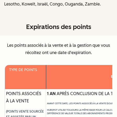
Lesotho, Koweït, Israël, Congo, Ouganda, Zambie.
Expirations des points
Les points associés à la vente et à la gestion que vous
récoltez ont une date d'expiration.
TYPE DE POINTS
EX
POINTS ASSOCIÉS
1 AN
APRÈS CONCLUSION DE LA T
À LA VENTE
AVANT CETTE DATE, LES POINTS ASSOCIÉS À LA VENTE (SOURCÉ
HUBSPOT UTILISE TOUJOURS LA MÊME BASE POUR LE CALCUL DES
(POINTS VENTE SOURCÉE
DIFFÉRENCE DE VALEUR TOTALE DES ABONNEMENTS PRODUIT SU