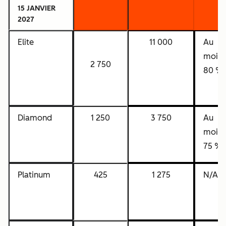
15 JANVIER
2027
Elite
11 000
Au
moins
2 750
80 %
Diamond
1 250
3 750
Au
moins
75 %
Platinum
425
1 275
N/A