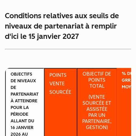
Conditions relatives aux seuils de
niveaux de partenariat à remplir
d'ici le 15 janvier 2027
OBJECTIF DE
% DU
OBJECTIFS
POINTS
POINTS
GRR
DE NIVEAUX
VENTE
TOTAL
MOYE
DE
SOURCÉE
PARTENARIAT
(VENTE
À ATTEINDRE
SOURCÉE ET
POUR LA
ASSISTÉE
PÉRIODE
PAR UN
ALLANT DU
PARTENAIRE,
GESTION)
16 JANVIER
2026 AU