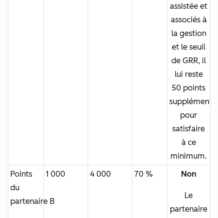
assistée et
associés à
la gestion
et le seuil
de GRR,
il
lui reste
50 points
supplémentai
pour
satisfaire
à ce
minimum.
Points
1 000
4 000
70 %
Non
du
Le
partenaire B
partenaire