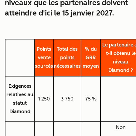
niveaux que les partenaires doivent
atteindre d'ici le 15 janvier 2027.
Le partenaire 
Points
Total des
% du
t-il obtenu le
vente
points
GRR
niveau
sourcés
nécessaires
moyen
Diamond ?
Exigences
relatives au
1 250
3 750
75 %
statut
Diamond
Non