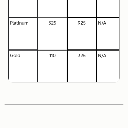
Platinum
325
925
N/A
Gold
110
325
N/A